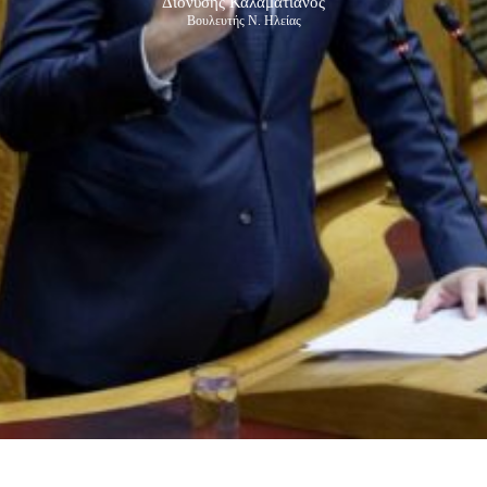
Διονύσης Καλαματιανός
Βουλευτής Ν. Ηλείας