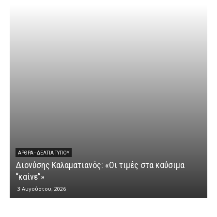
ΆΡΘΡΑ - ΔΕΛΤΊΑ ΤΎΠΟΥ
Διονύσης Καλαματιανός: «Οι τιμές στα καύσιμα
Δ
“καίνε”»
3 Αυγούστου, 2026