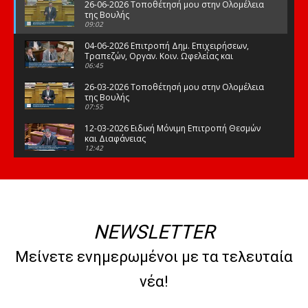
26-06-2026 Τοποθέτησή μου στην Ολομέλεια
της Βουλής
09:02
04-06-2026 Επιτροπή Δημ. Επιχειρήσεων,
Τραπεζών, Οργαν. Κοιν. Ωφελείας και
Φορέων Κοινων. Ασφάλισης
06:45
26-03-2026 Τοποθέτησή μου στην Ολομέλεια
της Βουλής
07:55
12-03-2026 Ειδική Μόνιμη Επιτροπή Θεσμών
και Διαφάνειας
12:42
03-03-2026 Τοποθέτησή μου στην Ολομέλεια
της Βουλής
08:09
12-02-2026 Τοποθέτησή μου στην Ολομέλεια
της Βουλής
NEWSLETTER
08:47
10-02-2026 Διαρκής Επιτροπή Μορφωτικών
Μείνετε ενημερωμένοι με τα τελευταία
Υποθέσεων
10:50
νέα!
21-01-2026 Τοποθέτησή μου στην Ολομέλεια
της Βουλής