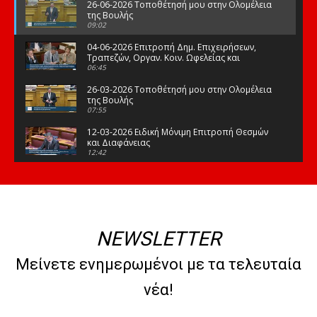
26-06-2026 Τοποθέτησή μου στην Ολομέλεια
της Βουλής
09:02
04-06-2026 Επιτροπή Δημ. Επιχειρήσεων,
Τραπεζών, Οργαν. Κοιν. Ωφελείας και
Φορέων Κοινων. Ασφάλισης
06:45
26-03-2026 Τοποθέτησή μου στην Ολομέλεια
της Βουλής
07:55
12-03-2026 Ειδική Μόνιμη Επιτροπή Θεσμών
και Διαφάνειας
12:42
03-03-2026 Τοποθέτησή μου στην Ολομέλεια
της Βουλής
08:09
12-02-2026 Τοποθέτησή μου στην Ολομέλεια
της Βουλής
NEWSLETTER
08:47
10-02-2026 Διαρκής Επιτροπή Μορφωτικών
Μείνετε ενημερωμένοι με τα τελευταία
Υποθέσεων
10:50
νέα!
21-01-2026 Τοποθέτησή μου στην Ολομέλεια
της Βουλής