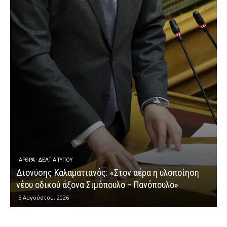
ΕΡΩΤΉΣΕΙΣ
Διονύσης Καλαματιανός: «Μια ακόμη ομολο
η υλοποίηση
κυβερνητικής αποτυχίας στην καταβολή τω
ουλο»
αγροτικών ενισχύσεων»
4 Αυγούστου, 2026