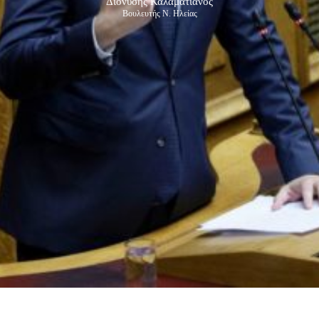
Διονύσης Καλαματιανός
Βουλευτής Ν. Ηλείας