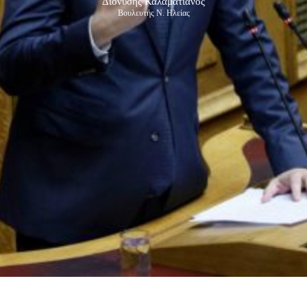
Διονύσης Καλαματιανός
Βουλευτής Ν. Ηλείας