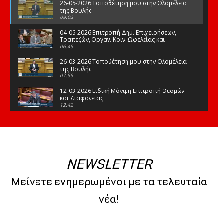
26-06-2026 Τοποθέτησή μου στην Ολομέλεια
της Βουλής
09:02
04-06-2026 Επιτροπή Δημ. Επιχειρήσεων,
Τραπεζών, Οργαν. Κοιν. Ωφελείας και
Φορέων Κοινων. Ασφάλισης
06:45
26-03-2026 Τοποθέτησή μου στην Ολομέλεια
της Βουλής
07:55
12-03-2026 Ειδική Μόνιμη Επιτροπή Θεσμών
και Διαφάνειας
12:42
03-03-2026 Τοποθέτησή μου στην Ολομέλεια
της Βουλής
08:09
12-02-2026 Τοποθέτησή μου στην Ολομέλεια
της Βουλής
NEWSLETTER
08:47
10-02-2026 Διαρκής Επιτροπή Μορφωτικών
Μείνετε ενημερωμένοι με τα τελευταία
Υποθέσεων
10:50
νέα!
21-01-2026 Τοποθέτησή μου στην Ολομέλεια
της Βουλής