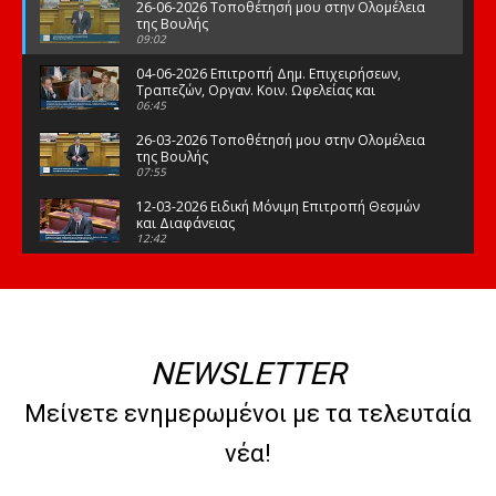
26-06-2026 Τοποθέτησή μου στην Ολομέλεια
της Βουλής
09:02
04-06-2026 Επιτροπή Δημ. Επιχειρήσεων,
Τραπεζών, Οργαν. Κοιν. Ωφελείας και
Φορέων Κοινων. Ασφάλισης
06:45
26-03-2026 Τοποθέτησή μου στην Ολομέλεια
της Βουλής
07:55
12-03-2026 Ειδική Μόνιμη Επιτροπή Θεσμών
και Διαφάνειας
12:42
03-03-2026 Τοποθέτησή μου στην Ολομέλεια
της Βουλής
08:09
12-02-2026 Τοποθέτησή μου στην Ολομέλεια
της Βουλής
NEWSLETTER
08:47
10-02-2026 Διαρκής Επιτροπή Μορφωτικών
Μείνετε ενημερωμένοι με τα τελευταία
Υποθέσεων
10:50
νέα!
21-01-2026 Τοποθέτησή μου στην Ολομέλεια
της Βουλής