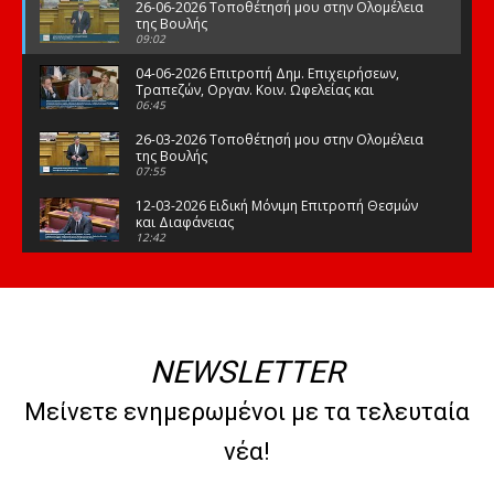
26-06-2026 Τοποθέτησή μου στην Ολομέλεια
της Βουλής
09:02
04-06-2026 Επιτροπή Δημ. Επιχειρήσεων,
Τραπεζών, Οργαν. Κοιν. Ωφελείας και
Φορέων Κοινων. Ασφάλισης
06:45
26-03-2026 Τοποθέτησή μου στην Ολομέλεια
της Βουλής
07:55
12-03-2026 Ειδική Μόνιμη Επιτροπή Θεσμών
και Διαφάνειας
12:42
03-03-2026 Τοποθέτησή μου στην Ολομέλεια
της Βουλής
08:09
12-02-2026 Τοποθέτησή μου στην Ολομέλεια
της Βουλής
NEWSLETTER
08:47
10-02-2026 Διαρκής Επιτροπή Μορφωτικών
Μείνετε ενημερωμένοι με τα τελευταία
Υποθέσεων
10:50
νέα!
21-01-2026 Τοποθέτησή μου στην Ολομέλεια
της Βουλής