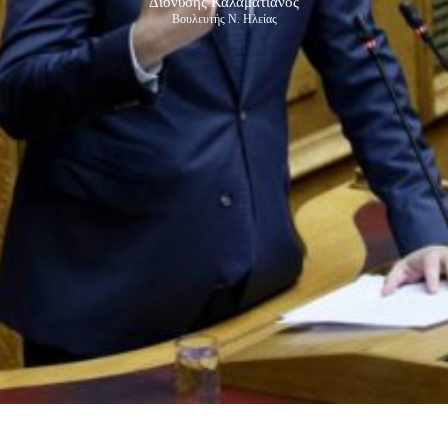
Διονύσης Καλαματιανός
Βουλευτής Ν. Ηλείας