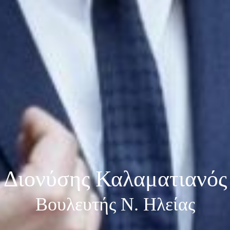
Διονύσης Καλαματιανός
Βουλευτής Ν. Ηλείας