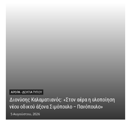
ΕΡΩΤΉΣΕΙ
Διονύση
ΘΡΑ - ΔΕΛΤΊΑ ΤΎΠΟΥ
ονύσης Καλαματιανός: «Στον αέρα η υλοποίηση
κυβερνη
ου οδικού άξονα Σιμόπουλο – Πανόπουλο»
αγροτι
Αυγούστου, 2026
4 Αυγούστ