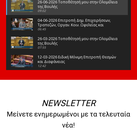
26-06-2026 Τοποθέτησή μου στην Ολομέλεια
της Βουλής
09:02
04-06-2026 Επιτροπή Δημ. Επιχειρήσεων,
Τραπεζών, Οργαν. Κοιν. Ωφελείας και
Φορέων Κοινων. Ασφάλισης
06:45
26-03-2026 Τοποθέτησή μου στην Ολομέλεια
της Βουλής
07:55
12-03-2026 Ειδική Μόνιμη Επιτροπή Θεσμών
και Διαφάνειας
12:42
03-03-2026 Τοποθέτησή μου στην Ολομέλεια
της Βουλής
08:09
12-02-2026 Τοποθέτησή μου στην Ολομέλεια
της Βουλής
NEWSLETTER
08:47
10-02-2026 Διαρκής Επιτροπή Μορφωτικών
Μείνετε ενημερωμένοι με τα τελευταία
Υποθέσεων
10:50
νέα!
21-01-2026 Τοποθέτησή μου στην Ολομέλεια
της Βουλής