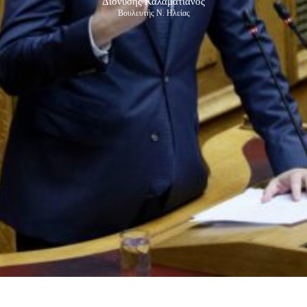
Διονύσης Καλαματιανός
Βουλευτής Ν. Ηλείας