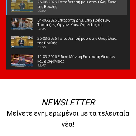
26-06-2026 Τοποθέτησή μου στην Ολομέλεια
της Βουλής
09:02
04-06-2026 Επιτροπή Δημ. Επιχειρήσεων,
Τραπεζών, Οργαν. Κοιν. Ωφελείας και
Φορέων Κοινων. Ασφάλισης
06:45
26-03-2026 Τοποθέτησή μου στην Ολομέλεια
της Βουλής
07:55
12-03-2026 Ειδική Μόνιμη Επιτροπή Θεσμών
και Διαφάνειας
12:42
03-03-2026 Τοποθέτησή μου στην Ολομέλεια
της Βουλής
08:09
12-02-2026 Τοποθέτησή μου στην Ολομέλεια
της Βουλής
NEWSLETTER
08:47
10-02-2026 Διαρκής Επιτροπή Μορφωτικών
Μείνετε ενημερωμένοι με τα τελευταία
Υποθέσεων
10:50
νέα!
21-01-2026 Τοποθέτησή μου στην Ολομέλεια
της Βουλής