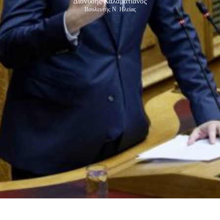
Διονύσης Καλαματιανός
Βουλευτής Ν. Ηλείας