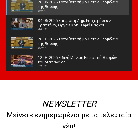
26-06-2026 Τοποθέτησή μου στην Ολομέλεια
της Βουλής
09:02
04-06-2026 Επιτροπή Δημ. Επιχειρήσεων,
Τραπεζών, Οργαν. Κοιν. Ωφελείας και
Φορέων Κοινων. Ασφάλισης
06:45
26-03-2026 Τοποθέτησή μου στην Ολομέλεια
της Βουλής
07:55
12-03-2026 Ειδική Μόνιμη Επιτροπή Θεσμών
και Διαφάνειας
12:42
03-03-2026 Τοποθέτησή μου στην Ολομέλεια
της Βουλής
08:09
12-02-2026 Τοποθέτησή μου στην Ολομέλεια
της Βουλής
NEWSLETTER
08:47
10-02-2026 Διαρκής Επιτροπή Μορφωτικών
Μείνετε ενημερωμένοι με τα τελευταία
Υποθέσεων
10:50
νέα!
21-01-2026 Τοποθέτησή μου στην Ολομέλεια
της Βουλής