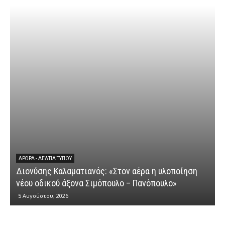
ΕΡΩΤΉΣΕΙΣ
Διονύσης Καλαματι
Υ
ματιανός: «Στον αέρα η υλοποίηση
κυβερνητικής αποτ
ξονα Σιμόπουλο – Πανόπουλο»
αγροτικών ενισχύσ
4 Αυγούστου, 2026