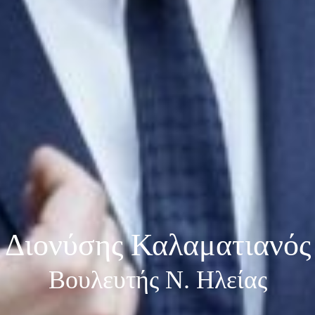
Διονύσης Καλαματιανός
Βουλευτής Ν. Ηλείας