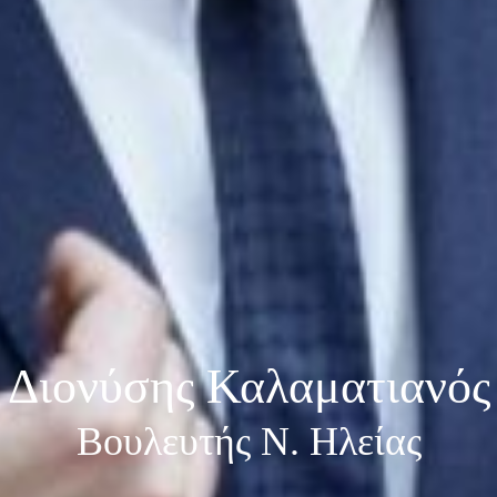
Διονύσης Καλαματιανός
Βουλευτής Ν. Ηλείας