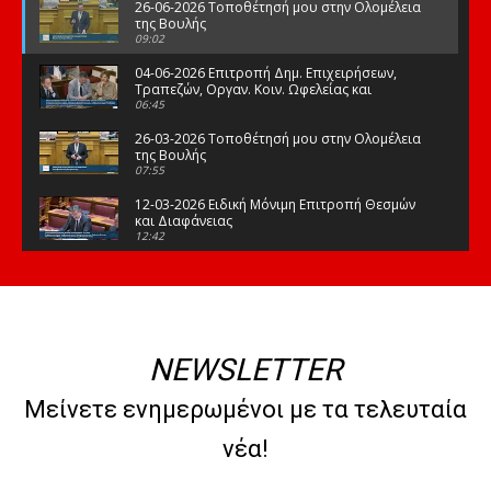
26-06-2026 Τοποθέτησή μου στην Ολομέλεια
της Βουλής
09:02
04-06-2026 Επιτροπή Δημ. Επιχειρήσεων,
Τραπεζών, Οργαν. Κοιν. Ωφελείας και
Φορέων Κοινων. Ασφάλισης
06:45
26-03-2026 Τοποθέτησή μου στην Ολομέλεια
της Βουλής
07:55
12-03-2026 Ειδική Μόνιμη Επιτροπή Θεσμών
και Διαφάνειας
12:42
03-03-2026 Τοποθέτησή μου στην Ολομέλεια
της Βουλής
08:09
12-02-2026 Τοποθέτησή μου στην Ολομέλεια
της Βουλής
NEWSLETTER
08:47
10-02-2026 Διαρκής Επιτροπή Μορφωτικών
Μείνετε ενημερωμένοι με τα τελευταία
Υποθέσεων
10:50
νέα!
21-01-2026 Τοποθέτησή μου στην Ολομέλεια
της Βουλής