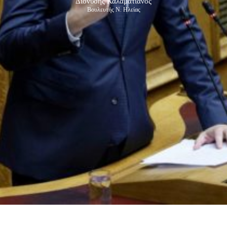
Διονύσης Καλαματιανός
Βουλευτής Ν. Ηλείας