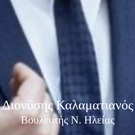
Διονύσης Καλαματιανός
Βουλευτής Ν. Ηλείας