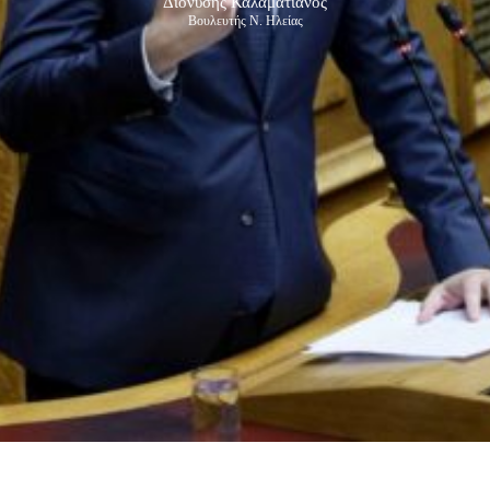
Διονύσης Καλαματιανός
Βουλευτής Ν. Ηλείας