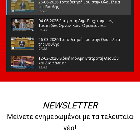
26-06-2026 Τοποθέτησή μου στην Ολομέλεια
της Βουλής
09:02
04-06-2026 Επιτροπή Δημ. Επιχειρήσεων,
Τραπεζών, Οργαν. Κοιν. Ωφελείας και
Φορέων Κοινων. Ασφάλισης
06:45
26-03-2026 Τοποθέτησή μου στην Ολομέλεια
της Βουλής
07:55
12-03-2026 Ειδική Μόνιμη Επιτροπή Θεσμών
και Διαφάνειας
12:42
03-03-2026 Τοποθέτησή μου στην Ολομέλεια
της Βουλής
08:09
12-02-2026 Τοποθέτησή μου στην Ολομέλεια
της Βουλής
NEWSLETTER
08:47
10-02-2026 Διαρκής Επιτροπή Μορφωτικών
Μείνετε ενημερωμένοι με τα τελευταία
Υποθέσεων
10:50
νέα!
21-01-2026 Τοποθέτησή μου στην Ολομέλεια
της Βουλής