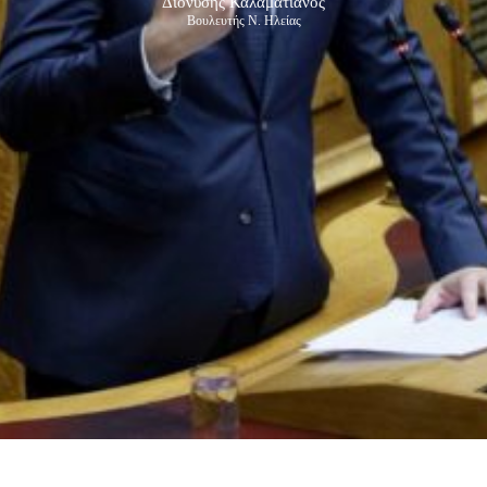
Διονύσης Καλαματιανός
Βουλευτής Ν. Ηλείας