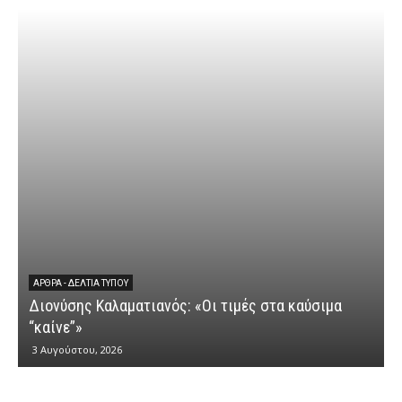
ΆΡΘΡΑ - ΔΕΛΤΊΑ ΤΎΠΟΥ
Διονύσης Καλαματιανός: «Οι τιμές στα καύσιμα
Δ
“καίνε”»
3 Αυγούστου, 2026