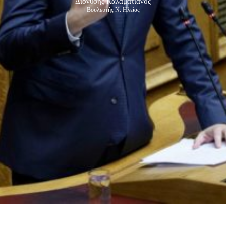
Διονύσης Καλαματιανός
Βουλευτής Ν. Ηλείας