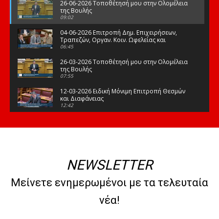
26-06-2026 Τοποθέτησή μου στην Ολομέλεια
της Βουλής
09:02
04-06-2026 Επιτροπή Δημ. Επιχειρήσεων,
Τραπεζών, Οργαν. Κοιν. Ωφελείας και
Φορέων Κοινων. Ασφάλισης
06:45
26-03-2026 Τοποθέτησή μου στην Ολομέλεια
της Βουλής
07:55
12-03-2026 Ειδική Μόνιμη Επιτροπή Θεσμών
και Διαφάνειας
12:42
03-03-2026 Τοποθέτησή μου στην Ολομέλεια
της Βουλής
08:09
12-02-2026 Τοποθέτησή μου στην Ολομέλεια
της Βουλής
NEWSLETTER
08:47
10-02-2026 Διαρκής Επιτροπή Μορφωτικών
Μείνετε ενημερωμένοι με τα τελευταία
Υποθέσεων
10:50
νέα!
21-01-2026 Τοποθέτησή μου στην Ολομέλεια
της Βουλής