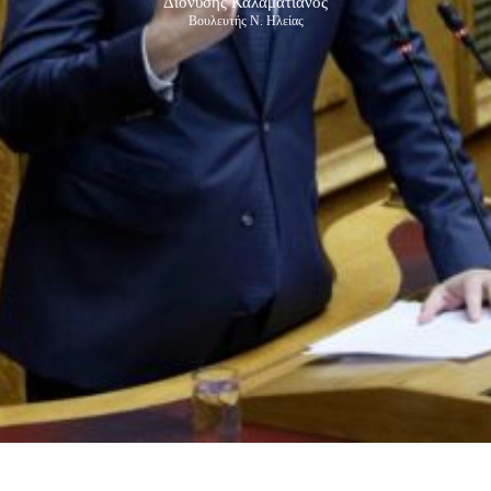
Διονύσης Καλαματιανός
Βουλευτής Ν. Ηλείας