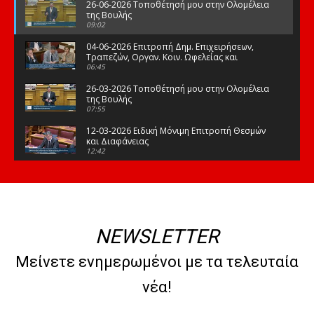
26-06-2026 Τοποθέτησή μου στην Ολομέλεια
της Βουλής
09:02
04-06-2026 Επιτροπή Δημ. Επιχειρήσεων,
Τραπεζών, Οργαν. Κοιν. Ωφελείας και
Φορέων Κοινων. Ασφάλισης
06:45
26-03-2026 Τοποθέτησή μου στην Ολομέλεια
της Βουλής
07:55
12-03-2026 Ειδική Μόνιμη Επιτροπή Θεσμών
και Διαφάνειας
12:42
03-03-2026 Τοποθέτησή μου στην Ολομέλεια
της Βουλής
08:09
12-02-2026 Τοποθέτησή μου στην Ολομέλεια
της Βουλής
NEWSLETTER
08:47
10-02-2026 Διαρκής Επιτροπή Μορφωτικών
Μείνετε ενημερωμένοι με τα τελευταία
Υποθέσεων
10:50
νέα!
21-01-2026 Τοποθέτησή μου στην Ολομέλεια
της Βουλής