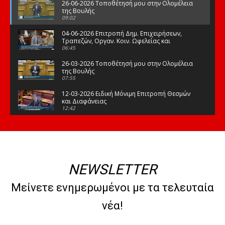
26-06-2026 Τοποθέτησή μου στην Ολομέλεια
της Βουλής
09:02
04-06-2026 Επιτροπή Δημ. Επιχειρήσεων,
Τραπεζών, Οργαν. Κοιν. Ωφελείας και
Φορέων Κοινων. Ασφάλισης
06:45
26-03-2026 Τοποθέτησή μου στην Ολομέλεια
της Βουλής
07:55
12-03-2026 Ειδική Μόνιμη Επιτροπή Θεσμών
και Διαφάνειας
12:42
03-03-2026 Τοποθέτησή μου στην Ολομέλεια
της Βουλής
08:09
12-02-2026 Τοποθέτησή μου στην Ολομέλεια
της Βουλής
NEWSLETTER
08:47
10-02-2026 Διαρκής Επιτροπή Μορφωτικών
Μείνετε ενημερωμένοι με τα τελευταία
Υποθέσεων
10:50
νέα!
21-01-2026 Τοποθέτησή μου στην Ολομέλεια
της Βουλής