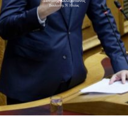
Διονύσης Καλαματιανός
Βουλευτής Ν. Ηλείας