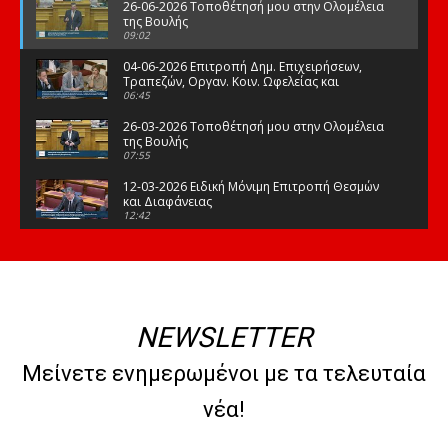
26-06-2026 Τοποθέτησή μου στην Ολομέλεια
της Βουλής
09:02
04-06-2026 Επιτροπή Δημ. Επιχειρήσεων,
Τραπεζών, Οργαν. Κοιν. Ωφελείας και
Φορέων Κοινων. Ασφάλισης
06:45
26-03-2026 Τοποθέτησή μου στην Ολομέλεια
της Βουλής
07:55
12-03-2026 Ειδική Μόνιμη Επιτροπή Θεσμών
και Διαφάνειας
12:42
03-03-2026 Τοποθέτησή μου στην Ολομέλεια
της Βουλής
08:09
12-02-2026 Τοποθέτησή μου στην Ολομέλεια
της Βουλής
NEWSLETTER
08:47
10-02-2026 Διαρκής Επιτροπή Μορφωτικών
Μείνετε ενημερωμένοι με τα τελευταία
Υποθέσεων
10:50
νέα!
21-01-2026 Τοποθέτησή μου στην Ολομέλεια
της Βουλής