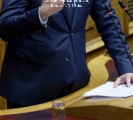
Διονύσης Καλαματιανός
Βουλευτής Ν. Ηλείας