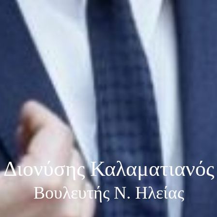
Διονύσης Καλαματιανός
Βουλευτής Ν. Ηλείας