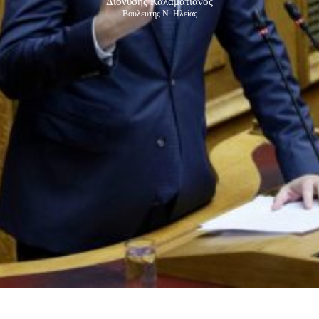
Διονύσης Καλαματιανός
Βουλευτής Ν. Ηλείας