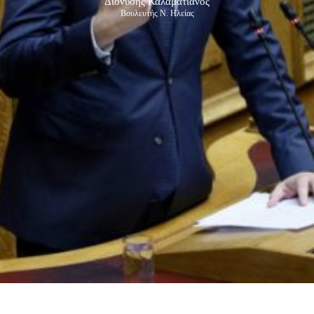
Διονύσης Καλαματιανός
Βουλευτής Ν. Ηλείας