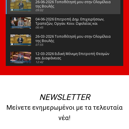
26-06-2026 Τοποθέτησή μου στην Ολομέλεια
της Βουλής
09:02
04-06-2026 Επιτροπή Δημ. Επιχειρήσεων,
Τραπεζών, Οργαν. Κοιν. Ωφελείας και
Φορέων Κοινων. Ασφάλισης
06:45
26-03-2026 Τοποθέτησή μου στην Ολομέλεια
της Βουλής
07:55
12-03-2026 Ειδική Μόνιμη Επιτροπή Θεσμών
και Διαφάνειας
12:42
03-03-2026 Τοποθέτησή μου στην Ολομέλεια
της Βουλής
08:09
12-02-2026 Τοποθέτησή μου στην Ολομέλεια
της Βουλής
NEWSLETTER
08:47
10-02-2026 Διαρκής Επιτροπή Μορφωτικών
Μείνετε ενημερωμένοι με τα τελευταία
Υποθέσεων
10:50
νέα!
21-01-2026 Τοποθέτησή μου στην Ολομέλεια
της Βουλής