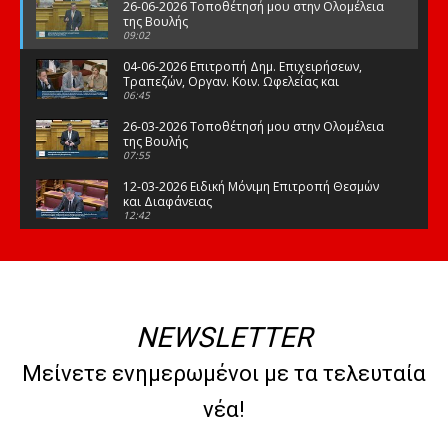
26-06-2026 Τοποθέτησή μου στην Ολομέλεια
της Βουλής
09:02
04-06-2026 Επιτροπή Δημ. Επιχειρήσεων,
Τραπεζών, Οργαν. Κοιν. Ωφελείας και
Φορέων Κοινων. Ασφάλισης
06:45
26-03-2026 Τοποθέτησή μου στην Ολομέλεια
της Βουλής
07:55
12-03-2026 Ειδική Μόνιμη Επιτροπή Θεσμών
και Διαφάνειας
12:42
03-03-2026 Τοποθέτησή μου στην Ολομέλεια
της Βουλής
08:09
12-02-2026 Τοποθέτησή μου στην Ολομέλεια
της Βουλής
NEWSLETTER
08:47
10-02-2026 Διαρκής Επιτροπή Μορφωτικών
Μείνετε ενημερωμένοι με τα τελευταία
Υποθέσεων
10:50
νέα!
21-01-2026 Τοποθέτησή μου στην Ολομέλεια
της Βουλής