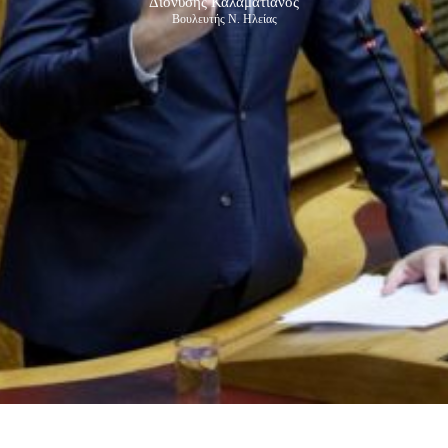
Διονύσης Καλαματιανός
Βουλευτής Ν. Ηλείας