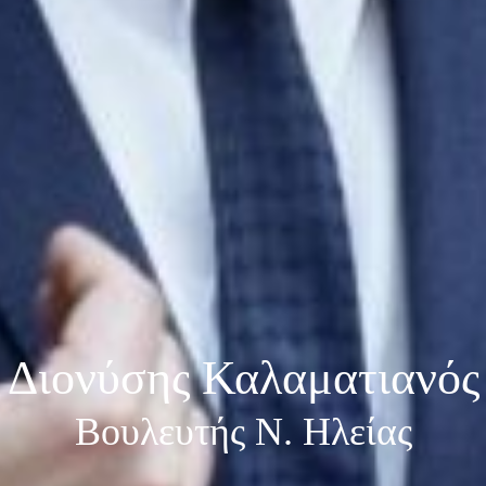
Διονύσης Καλαματιανός
Βουλευτής Ν. Ηλείας