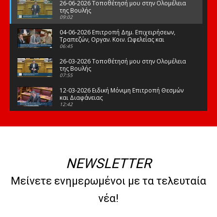
26-06-2026 Τοποθέτησή μου στην Ολομέλεια
της Βουλής
09:02
04-06-2026 Επιτροπή Δημ. Επιχειρήσεων,
Τραπεζών, Οργαν. Κοιν. Ωφελείας και
Φορέων Κοινων. Ασφάλισης
06:45
26-03-2026 Τοποθέτησή μου στην Ολομέλεια
της Βουλής
07:55
12-03-2026 Ειδική Μόνιμη Επιτροπή Θεσμών
και Διαφάνειας
12:42
03-03-2026 Τοποθέτησή μου στην Ολομέλεια
της Βουλής
08:09
12-02-2026 Τοποθέτησή μου στην Ολομέλεια
της Βουλής
NEWSLETTER
08:47
10-02-2026 Διαρκής Επιτροπή Μορφωτικών
Μείνετε ενημερωμένοι με τα τελευταία
Υποθέσεων
10:50
νέα!
21-01-2026 Τοποθέτησή μου στην Ολομέλεια
της Βουλής