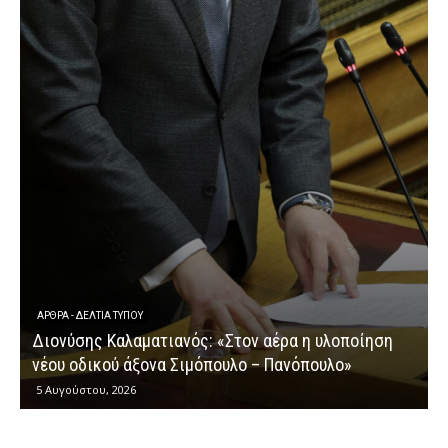
ΕΡΩΤΉΣΕΙΣ
Διονύσης Καλαματιανός: «Μια ακόμη ομολογία
λοποίηση
κυβερνητικής αποτυχίας στην καταβολή των
λο»
αγροτικών ενισχύσεων»
4 Αυγούστου, 2026