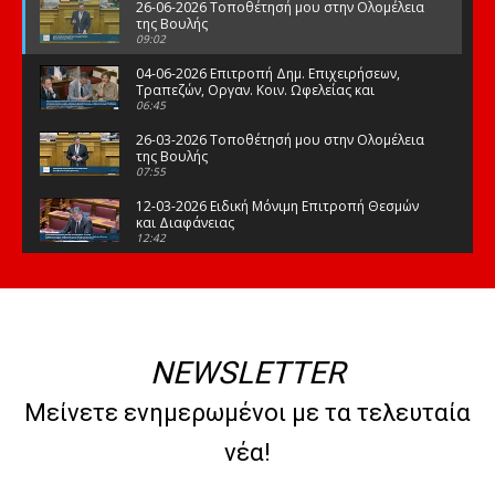
26-06-2026 Τοποθέτησή μου στην Ολομέλεια
της Βουλής
09:02
04-06-2026 Επιτροπή Δημ. Επιχειρήσεων,
Τραπεζών, Οργαν. Κοιν. Ωφελείας και
Φορέων Κοινων. Ασφάλισης
06:45
26-03-2026 Τοποθέτησή μου στην Ολομέλεια
της Βουλής
07:55
12-03-2026 Ειδική Μόνιμη Επιτροπή Θεσμών
και Διαφάνειας
12:42
03-03-2026 Τοποθέτησή μου στην Ολομέλεια
της Βουλής
08:09
12-02-2026 Τοποθέτησή μου στην Ολομέλεια
της Βουλής
NEWSLETTER
08:47
10-02-2026 Διαρκής Επιτροπή Μορφωτικών
Μείνετε ενημερωμένοι με τα τελευταία
Υποθέσεων
10:50
νέα!
21-01-2026 Τοποθέτησή μου στην Ολομέλεια
της Βουλής