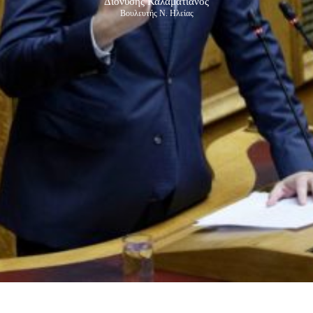
Διονύσης Καλαματιανός
Βουλευτής Ν. Ηλείας