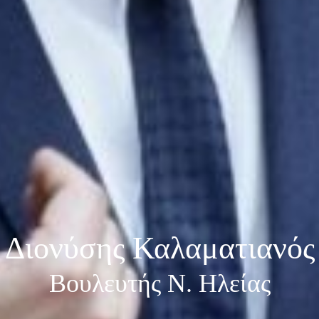
Διονύσης Καλαματιανός
Βουλευτής Ν. Ηλείας