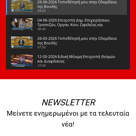
26-06-2026 Τοποθέτησή μου στην Ολομέλεια
της Βουλής
09:02
04-06-2026 Επιτροπή Δημ. Επιχειρήσεων,
Τραπεζών, Οργαν. Κοιν. Ωφελείας και
Φορέων Κοινων. Ασφάλισης
06:45
26-03-2026 Τοποθέτησή μου στην Ολομέλεια
της Βουλής
07:55
12-03-2026 Ειδική Μόνιμη Επιτροπή Θεσμών
και Διαφάνειας
12:42
03-03-2026 Τοποθέτησή μου στην Ολομέλεια
της Βουλής
08:09
12-02-2026 Τοποθέτησή μου στην Ολομέλεια
της Βουλής
NEWSLETTER
08:47
10-02-2026 Διαρκής Επιτροπή Μορφωτικών
Μείνετε ενημερωμένοι με τα τελευταία
Υποθέσεων
10:50
νέα!
21-01-2026 Τοποθέτησή μου στην Ολομέλεια
της Βουλής