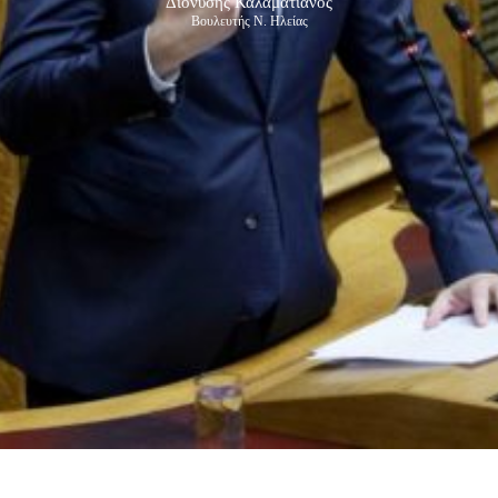
Διονύσης Καλαματιανός
Βουλευτής Ν. Ηλείας