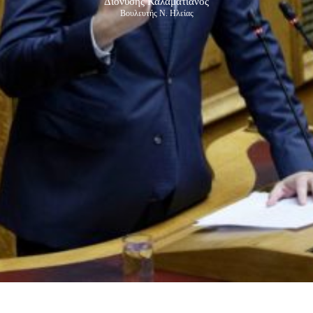
Διονύσης Καλαματιανός
Βουλευτής Ν. Ηλείας