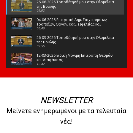
26-06-2026 Τοποθέτησή μου στην Ολομέλεια
της Βουλής
09:02
04-06-2026 Επιτροπή Δημ. Επιχειρήσεων,
Τραπεζών, Οργαν. Κοιν. Ωφελείας και
Φορέων Κοινων. Ασφάλισης
06:45
26-03-2026 Τοποθέτησή μου στην Ολομέλεια
της Βουλής
07:55
12-03-2026 Ειδική Μόνιμη Επιτροπή Θεσμών
και Διαφάνειας
12:42
03-03-2026 Τοποθέτησή μου στην Ολομέλεια
της Βουλής
08:09
12-02-2026 Τοποθέτησή μου στην Ολομέλεια
της Βουλής
NEWSLETTER
08:47
10-02-2026 Διαρκής Επιτροπή Μορφωτικών
Μείνετε ενημερωμένοι με τα τελευταία
Υποθέσεων
10:50
νέα!
21-01-2026 Τοποθέτησή μου στην Ολομέλεια
της Βουλής