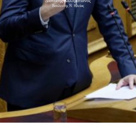
Διονύσης Καλαματιανός
Βουλευτής Ν. Ηλείας