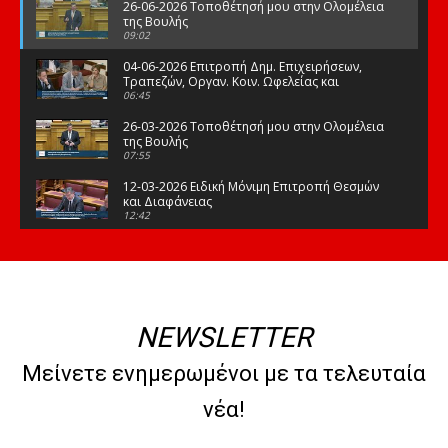
26-06-2026 Τοποθέτησή μου στην Ολομέλεια
της Βουλής
09:02
04-06-2026 Επιτροπή Δημ. Επιχειρήσεων,
Τραπεζών, Οργαν. Κοιν. Ωφελείας και
Φορέων Κοινων. Ασφάλισης
06:45
26-03-2026 Τοποθέτησή μου στην Ολομέλεια
της Βουλής
07:55
12-03-2026 Ειδική Μόνιμη Επιτροπή Θεσμών
και Διαφάνειας
12:42
03-03-2026 Τοποθέτησή μου στην Ολομέλεια
της Βουλής
08:09
12-02-2026 Τοποθέτησή μου στην Ολομέλεια
της Βουλής
NEWSLETTER
08:47
10-02-2026 Διαρκής Επιτροπή Μορφωτικών
Μείνετε ενημερωμένοι με τα τελευταία
Υποθέσεων
10:50
νέα!
21-01-2026 Τοποθέτησή μου στην Ολομέλεια
της Βουλής