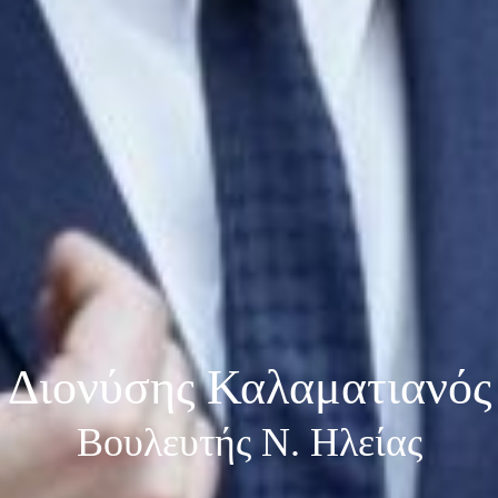
Διονύσης Καλαματιανός
Βουλευτής Ν. Ηλείας