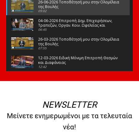
26-06-2026 Τοποθέτησή μου στην Ολομέλεια
της Βουλής
09:02
04-06-2026 Επιτροπή Δημ. Επιχειρήσεων,
Τραπεζών, Οργαν. Κοιν. Ωφελείας και
Φορέων Κοινων. Ασφάλισης
06:45
26-03-2026 Τοποθέτησή μου στην Ολομέλεια
της Βουλής
07:55
12-03-2026 Ειδική Μόνιμη Επιτροπή Θεσμών
και Διαφάνειας
12:42
03-03-2026 Τοποθέτησή μου στην Ολομέλεια
της Βουλής
08:09
12-02-2026 Τοποθέτησή μου στην Ολομέλεια
της Βουλής
NEWSLETTER
08:47
10-02-2026 Διαρκής Επιτροπή Μορφωτικών
Μείνετε ενημερωμένοι με τα τελευταία
Υποθέσεων
10:50
νέα!
21-01-2026 Τοποθέτησή μου στην Ολομέλεια
της Βουλής