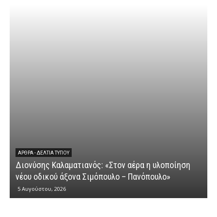
ΕΡΩΤ
Διον
ΆΡΘΡΑ - ΔΕΛΤΊΑ ΤΎΠΟΥ
Διονύσης Καλαματιανός: «Στον αέρα η υλοποίηση
κυβε
νέου οδικού άξονα Σιμόπουλο – Πανόπουλο»
αγρο
5 Αυγούστου, 2026
4 Αυγ