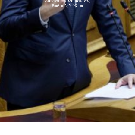
Διονύσης Καλαματιανός
Βουλευτής Ν. Ηλείας