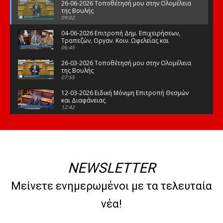
26-06-2026 Τοποθέτησή μου στην Ολομέλεια
της Βουλής
09:02
04-06-2026 Επιτροπή Δημ. Επιχειρήσεων,
Τραπεζών, Οργαν. Κοιν. Ωφελείας και
Φορέων Κοινων. Ασφάλισης
06:45
26-03-2026 Τοποθέτησή μου στην Ολομέλεια
της Βουλής
07:55
12-03-2026 Ειδική Μόνιμη Επιτροπή Θεσμών
και Διαφάνειας
12:42
03-03-2026 Τοποθέτησή μου στην Ολομέλεια
της Βουλής
08:09
12-02-2026 Τοποθέτησή μου στην Ολομέλεια
της Βουλής
NEWSLETTER
08:47
10-02-2026 Διαρκής Επιτροπή Μορφωτικών
Μείνετε ενημερωμένοι με τα τελευταία
Υποθέσεων
10:50
νέα!
21-01-2026 Τοποθέτησή μου στην Ολομέλεια
της Βουλής