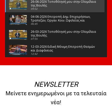
26-06-2026 Τοποθέτησή μου στην Ολομέλεια
της Βουλής
09:02
04-06-2026 Επιτροπή Δημ. Επιχειρήσεων,
Τραπεζών, Οργαν. Κοιν. Ωφελείας και
Φορέων Κοινων. Ασφάλισης
06:45
26-03-2026 Τοποθέτησή μου στην Ολομέλεια
της Βουλής
07:55
12-03-2026 Ειδική Μόνιμη Επιτροπή Θεσμών
και Διαφάνειας
12:42
03-03-2026 Τοποθέτησή μου στην Ολομέλεια
της Βουλής
08:09
12-02-2026 Τοποθέτησή μου στην Ολομέλεια
της Βουλής
NEWSLETTER
08:47
10-02-2026 Διαρκής Επιτροπή Μορφωτικών
Μείνετε ενημερωμένοι με τα τελευταία
Υποθέσεων
10:50
νέα!
21-01-2026 Τοποθέτησή μου στην Ολομέλεια
της Βουλής