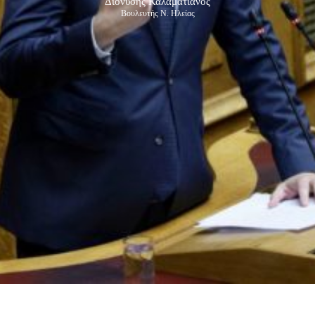
Διονύσης Καλαματιανός
Βουλευτής Ν. Ηλείας