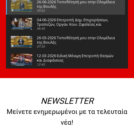
26-06-2026 Τοποθέτησή μου στην Ολομέλεια
της Βουλής
09:02
04-06-2026 Επιτροπή Δημ. Επιχειρήσεων,
Τραπεζών, Οργαν. Κοιν. Ωφελείας και
Φορέων Κοινων. Ασφάλισης
06:45
26-03-2026 Τοποθέτησή μου στην Ολομέλεια
της Βουλής
07:55
12-03-2026 Ειδική Μόνιμη Επιτροπή Θεσμών
και Διαφάνειας
12:42
03-03-2026 Τοποθέτησή μου στην Ολομέλεια
της Βουλής
08:09
12-02-2026 Τοποθέτησή μου στην Ολομέλεια
της Βουλής
NEWSLETTER
08:47
10-02-2026 Διαρκής Επιτροπή Μορφωτικών
Μείνετε ενημερωμένοι με τα τελευταία
Υποθέσεων
10:50
νέα!
21-01-2026 Τοποθέτησή μου στην Ολομέλεια
της Βουλής