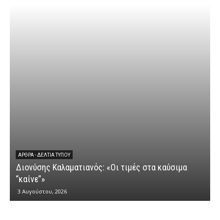
ΆΡΘΡΑ - ΔΕΛΤΊΑ ΤΎΠΟΥ
Διονύσης Καλαματιανός: «Οι τιμές στα καύσιμα
Δ
“καίνε”»
3 Αυγούστου, 2026