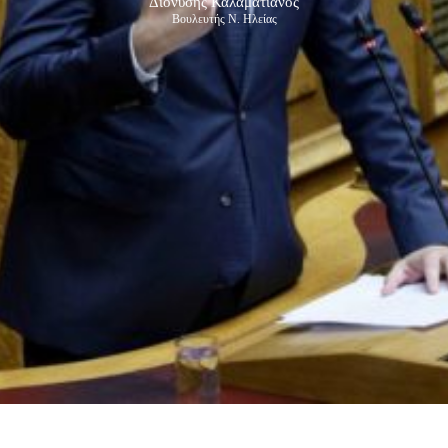
Διονύσης Καλαματιανός
Βουλευτής Ν. Ηλείας