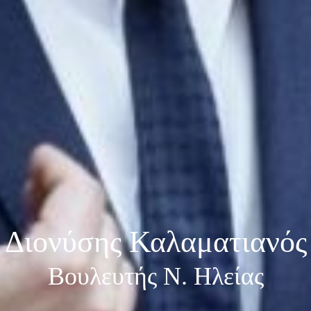
Διονύσης Καλαματιανός
Βουλευτής Ν. Ηλείας