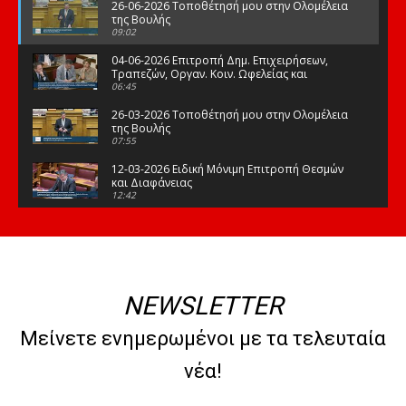
26-06-2026 Τοποθέτησή μου στην Ολομέλεια
της Βουλής
09:02
04-06-2026 Επιτροπή Δημ. Επιχειρήσεων,
Τραπεζών, Οργαν. Κοιν. Ωφελείας και
Φορέων Κοινων. Ασφάλισης
06:45
26-03-2026 Τοποθέτησή μου στην Ολομέλεια
της Βουλής
07:55
12-03-2026 Ειδική Μόνιμη Επιτροπή Θεσμών
και Διαφάνειας
12:42
03-03-2026 Τοποθέτησή μου στην Ολομέλεια
της Βουλής
08:09
12-02-2026 Τοποθέτησή μου στην Ολομέλεια
της Βουλής
NEWSLETTER
08:47
10-02-2026 Διαρκής Επιτροπή Μορφωτικών
Μείνετε ενημερωμένοι με τα τελευταία
Υποθέσεων
10:50
νέα!
21-01-2026 Τοποθέτησή μου στην Ολομέλεια
της Βουλής