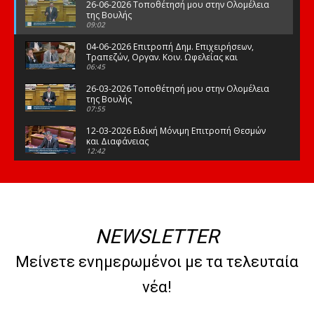
26-06-2026 Τοποθέτησή μου στην Ολομέλεια
της Βουλής
09:02
04-06-2026 Επιτροπή Δημ. Επιχειρήσεων,
Τραπεζών, Οργαν. Κοιν. Ωφελείας και
Φορέων Κοινων. Ασφάλισης
06:45
26-03-2026 Τοποθέτησή μου στην Ολομέλεια
της Βουλής
07:55
12-03-2026 Ειδική Μόνιμη Επιτροπή Θεσμών
και Διαφάνειας
12:42
03-03-2026 Τοποθέτησή μου στην Ολομέλεια
της Βουλής
08:09
12-02-2026 Τοποθέτησή μου στην Ολομέλεια
της Βουλής
NEWSLETTER
08:47
10-02-2026 Διαρκής Επιτροπή Μορφωτικών
Μείνετε ενημερωμένοι με τα τελευταία
Υποθέσεων
10:50
νέα!
21-01-2026 Τοποθέτησή μου στην Ολομέλεια
της Βουλής