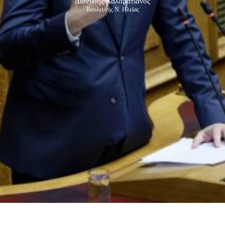
Διονύσης Καλαματιανός
Βουλευτής Ν. Ηλείας