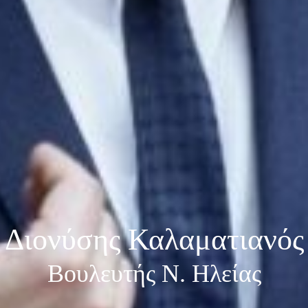
Διονύσης Καλαματιανός
Βουλευτής Ν. Ηλείας