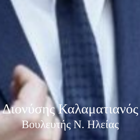
Διονύσης Καλαματιανός
Βουλευτής Ν. Ηλείας