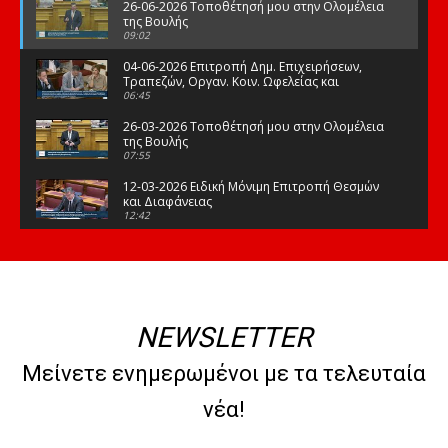
26-06-2026 Τοποθέτησή μου στην Ολομέλεια
της Βουλής
09:02
04-06-2026 Επιτροπή Δημ. Επιχειρήσεων,
Τραπεζών, Οργαν. Κοιν. Ωφελείας και
Φορέων Κοινων. Ασφάλισης
06:45
26-03-2026 Τοποθέτησή μου στην Ολομέλεια
της Βουλής
07:55
12-03-2026 Ειδική Μόνιμη Επιτροπή Θεσμών
και Διαφάνειας
12:42
03-03-2026 Τοποθέτησή μου στην Ολομέλεια
της Βουλής
08:09
12-02-2026 Τοποθέτησή μου στην Ολομέλεια
της Βουλής
NEWSLETTER
08:47
10-02-2026 Διαρκής Επιτροπή Μορφωτικών
Μείνετε ενημερωμένοι με τα τελευταία
Υποθέσεων
10:50
νέα!
21-01-2026 Τοποθέτησή μου στην Ολομέλεια
της Βουλής