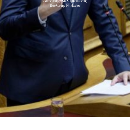
Διονύσης Καλαματιανός
Βουλευτής Ν. Ηλείας