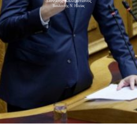
Διονύσης Καλαματιανός
Βουλευτής Ν. Ηλείας