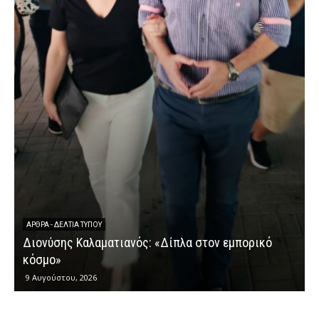
ΆΡΘΡΑ - ΔΕΛΤΊΑ ΤΎΠΟΥ
Διονύσης Καλαματιανός: «Δίπλα στον εμπορικό
Δ
κόσμο»
δ
9 Αυγούστου, 2026