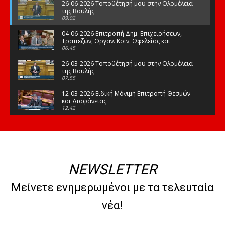
26-06-2026 Τοποθέτησή μου στην Ολομέλεια
της Βουλής
09:02
04-06-2026 Επιτροπή Δημ. Επιχειρήσεων,
Τραπεζών, Οργαν. Κοιν. Ωφελείας και
Φορέων Κοινων. Ασφάλισης
06:45
26-03-2026 Τοποθέτησή μου στην Ολομέλεια
της Βουλής
07:55
12-03-2026 Ειδική Μόνιμη Επιτροπή Θεσμών
και Διαφάνειας
12:42
03-03-2026 Τοποθέτησή μου στην Ολομέλεια
της Βουλής
08:09
12-02-2026 Τοποθέτησή μου στην Ολομέλεια
της Βουλής
NEWSLETTER
08:47
10-02-2026 Διαρκής Επιτροπή Μορφωτικών
Μείνετε ενημερωμένοι με τα τελευταία
Υποθέσεων
10:50
νέα!
21-01-2026 Τοποθέτησή μου στην Ολομέλεια
της Βουλής