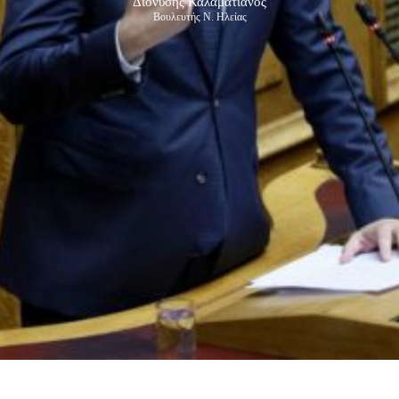
Διονύσης Καλαματιανός
Βουλευτής Ν. Ηλείας