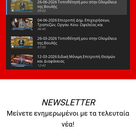
26-06-2026 Τοποθέτησή μου στην Ολομέλεια
της Βουλής
09:02
04-06-2026 Επιτροπή Δημ. Επιχειρήσεων,
Τραπεζών, Οργαν. Κοιν. Ωφελείας και
Φορέων Κοινων. Ασφάλισης
06:45
26-03-2026 Τοποθέτησή μου στην Ολομέλεια
της Βουλής
07:55
12-03-2026 Ειδική Μόνιμη Επιτροπή Θεσμών
και Διαφάνειας
12:42
03-03-2026 Τοποθέτησή μου στην Ολομέλεια
της Βουλής
08:09
12-02-2026 Τοποθέτησή μου στην Ολομέλεια
της Βουλής
NEWSLETTER
08:47
10-02-2026 Διαρκής Επιτροπή Μορφωτικών
Μείνετε ενημερωμένοι με τα τελευταία
Υποθέσεων
10:50
νέα!
21-01-2026 Τοποθέτησή μου στην Ολομέλεια
της Βουλής