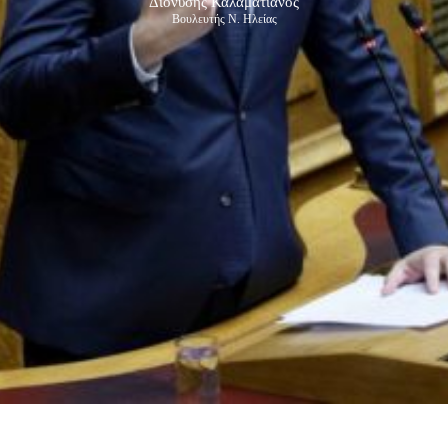
Διονύσης Καλαματιανός
Βουλευτής Ν. Ηλείας