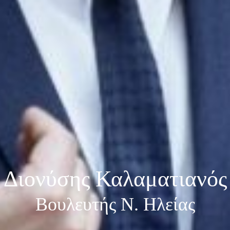
Διονύσης Καλαματιανός
Βουλευτής Ν. Ηλείας