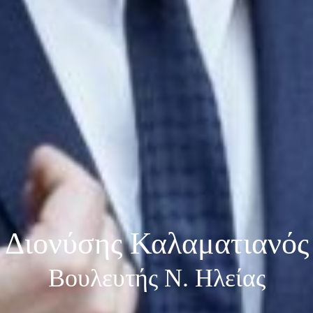
Διονύσης Καλαματιανός
Βουλευτής Ν. Ηλείας