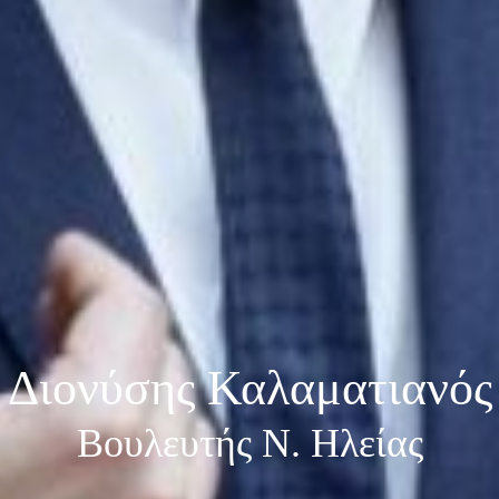
Διονύσης Καλαματιανός
Βουλευτής Ν. Ηλείας