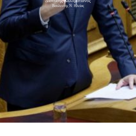
Διονύσης Καλαματιανός
Βουλευτής Ν. Ηλείας