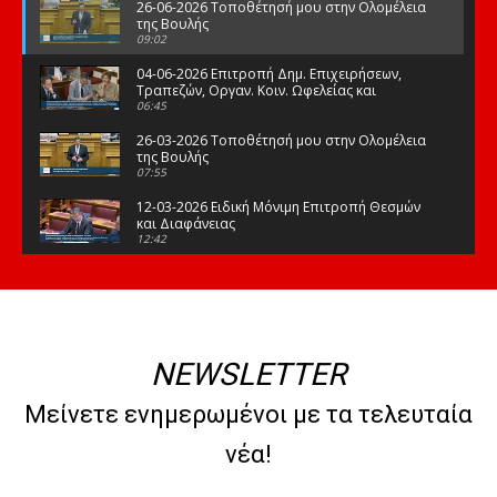
26-06-2026 Τοποθέτησή μου στην Ολομέλεια
της Βουλής
09:02
04-06-2026 Επιτροπή Δημ. Επιχειρήσεων,
Τραπεζών, Οργαν. Κοιν. Ωφελείας και
Φορέων Κοινων. Ασφάλισης
06:45
26-03-2026 Τοποθέτησή μου στην Ολομέλεια
της Βουλής
07:55
12-03-2026 Ειδική Μόνιμη Επιτροπή Θεσμών
και Διαφάνειας
12:42
03-03-2026 Τοποθέτησή μου στην Ολομέλεια
της Βουλής
08:09
12-02-2026 Τοποθέτησή μου στην Ολομέλεια
της Βουλής
NEWSLETTER
08:47
10-02-2026 Διαρκής Επιτροπή Μορφωτικών
Μείνετε ενημερωμένοι με τα τελευταία
Υποθέσεων
10:50
νέα!
21-01-2026 Τοποθέτησή μου στην Ολομέλεια
της Βουλής